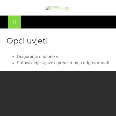
OSE
U
Opći uvjeti
Osiguranje sudionika
Potpisivanje izjave o preuzimanju odgovornosti