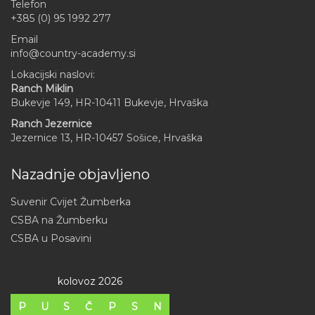
Telefon
+385 (0) 95 1992 277
Email
info@country-academy.si
Lokacijski naslovi:
Ranch Miklin
Bukevje 149, HR-10411 Bukevje, Hrvaška
Ranch Jezernice
Jezernice 13, HR-10457 Sošice, Hrvaška
Nazadnje objavljeno
Suvenir Cvijet Žumberka
CSBA na Žumberku
CSBA u Posavini
kolovoz 2026
P
U
S
Č
P
S
N