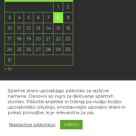
1
2
3
4
5
6
7
8
9
10
11
12
13
14
15
16
17
18
19
20
21
22
23
24
25
26
27
28
29
30
31
« lis
Spletne strani uporabljajo piškotke za različne
namene. Osnovni so nujni za delovanje spletnih
storitev. Piškotki analitike in trženja pa nudijo boljšo
uporabniško izkušnjo, enostavnejšo uporabo strani in
prikaz ponudbe, ki je relevantna za vas.
Country Security & Business Academy 2022. © Krabat j.d.o.o. Vse pravice
Nastavitve piškotkov
V REDU
pridržane.