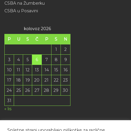
CSBA na Žumberku
CSBA u Posavini
kolovoz 2026
P
U
S
Č
P
S
N
1
2
3
4
5
6
7
8
9
10
11
12
13
14
15
16
17
18
19
20
21
22
23
24
25
26
27
28
29
30
31
« lis
Spletne strani uporabljajo piškotke za različne