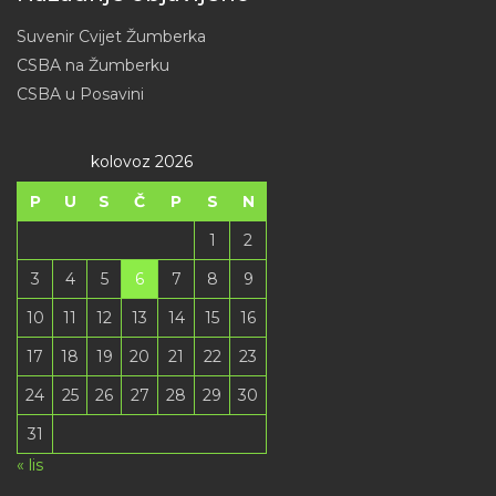
Suvenir Cvijet Žumberka
CSBA na Žumberku
CSBA u Posavini
kolovoz 2026
P
U
S
Č
P
S
N
1
2
3
4
5
6
7
8
9
10
11
12
13
14
15
16
17
18
19
20
21
22
23
24
25
26
27
28
29
30
31
« lis