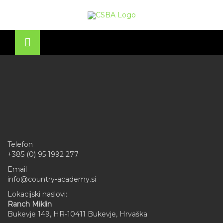
Skip
to
OSE
U
content
Telefon
+385 (0) 95 1992 277
Email
info@country-academy.si
Lokacijski naslovi:
Ranch Miklin
Bukevje 149, HR-10411 Bukevje, Hrvaška