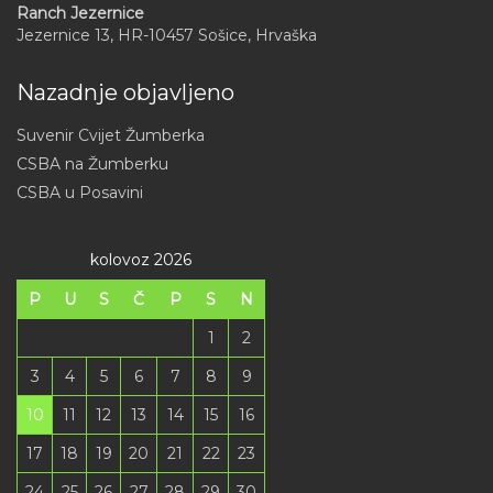
Ranch Jezernice
Jezernice 13, HR-10457 Sošice, Hrvaška
Nazadnje objavljeno
Suvenir Cvijet Žumberka
CSBA na Žumberku
CSBA u Posavini
kolovoz 2026
P
U
S
Č
P
S
N
1
2
3
4
5
6
7
8
9
10
11
12
13
14
15
16
17
18
19
20
21
22
23
24
25
26
27
28
29
30